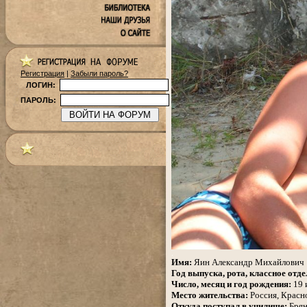
Регистрация
|
Забыли пароль?
ЛОГИН:
ПАРОЛЬ:
.
Имя:
Яин Александр Михайлович
Год выпуска, рота, классное отде
Число, месяц и год рождения:
19 
Место жительства:
Россия, Красно
Откуда поступал в училище:
Брян