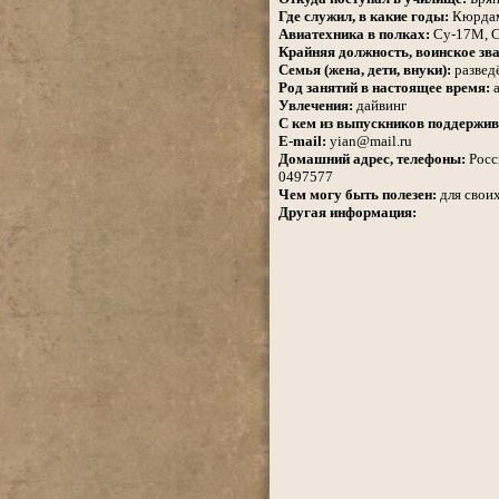
Где служил, в какие годы:
Кюрдами
Авиатехника в полках:
Су-17М, С
Крайняя должность, воинское зва
Семья (жена, дети, внуки):
разведё
Род занятий в настоящее время:
а
Увлечения:
дайвинг
С кем из выпускников поддержив
E-mail:
yian@mail.ru
Домашний адрес, телефоны:
Росси
0497577
Чем могу быть полезен:
для своих
Другая информация: