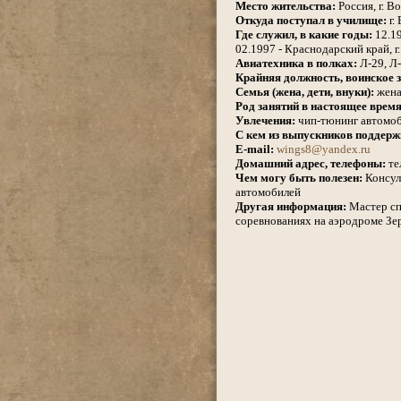
Место жительства:
Россия, г. В
Откуда поступал в училище:
г.
Где служил, в какие годы:
12.19
02.1997 - Краснодарский край, 
Авиатехника в полках:
Л-29, Л
Крайняя должность, воинское з
Семья (жена, дети, внуки):
жена,
Род занятий в настоящее время
Увлечения:
чип-тюнинг автомо
С кем из выпускников поддерж
E-mail:
wings8@yandex.ru
Домашний адрес, телефоны:
те
Чем могу быть полезен:
Консуль
автомобилей
Другая информация:
Мастер сп
соревнованиях на аэродроме Зер