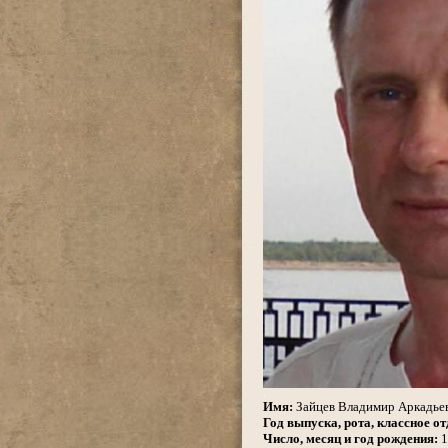
.
Имя:
Зайцев Владимир Аркадье
Год выпуска, рота, классное от
Число, месяц и год рождения:
1