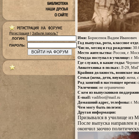
Регистрация
|
Забыли пароль?
.
Имя:
Борисенок Вадим Иванович
ЛОГИН:
Год выпуска, рота, классное отде
ПАРОЛЬ:
Число, месяц и год рождения:
30.
Место жительства:
Россия,
г. Мос
Откуда поступал в училище:
г. М
Где служил, в какие годы:
Черниго
Авиатехника в полках:
Л-29, МиГ
Крайняя должность, воинское зва
Семья (жена, дети, внуки):
жена, 
Род занятий в настоящее время:
с
Увлечения:
не ограничено
С кем из выпускников поддержив
E-mail:
vadibor@mail.ru
Домашний адрес, телефоны:
г. М
Чем могу быть полезен:
Другая информация:
Призывался в училище из 
После выпуска направлен в 
окончил заочно политическ