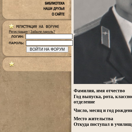
Регистрация
|
Забыли пароль?
ЛОГИН:
ПАРОЛЬ:
.
Фамилия, имя отчество
Год выпуска, рота, классно
отделение
Число, месяц и год рожден
Место жительства
Откуда поступал в училищ