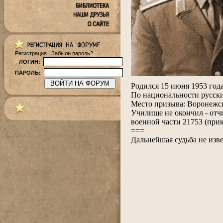
Регистрация
|
Забыли пароль?
ЛОГИН:
ПАРОЛЬ:
.
Родился 15 июня 1953 год
По национальности русск
Место призыва: Воронеж
Училище не окончил - о
тч
военной части 21753 (при
===
Дальнейшая судьба не изв