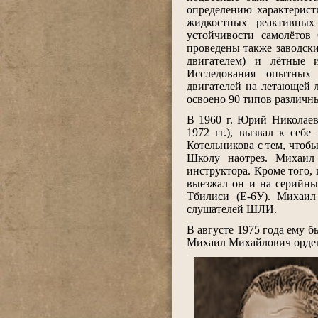
определению характерист
жидкостных реактивных
устойчивости самолёто
проведены также заводск
двигателем) и лётные 
Исследования опытных
двигателей на летающей 
освоено 90 типов различн
.
В 1960 г. Юрий Николаев
1972 гг.), вызвал к себ
Котельникова с тем, чтоб
Школу наотрез. Михаил 
инструктора. Кроме того,
выезжал он и на серийны
Тбилиси (Е-6У). Михаил
слушателей ШЛИ.
.
В августе 1975 года ему 
Михаил Михайлович орде
.