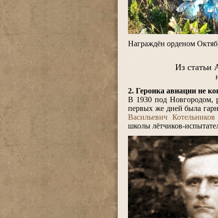
.
Награждён орденом Октябр
.
Из статьи 
.
2. Героика авиации не ко
В 1930 под Новгородом, р
первых же дней была гарн
Васильевич Котельников
школы лётчиков-испытател
.