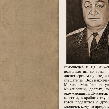
самописцев и т.д. Инже
позволяло им во время 
диспетчерском пункте) и
слушателей. Весь накопле
Михаил Михайлович уш
Михайловичу добрых, лю
окружающими. Думается,
качества, в крайних слу
готов поделиться с друз
хлопочет, кому-то предоста