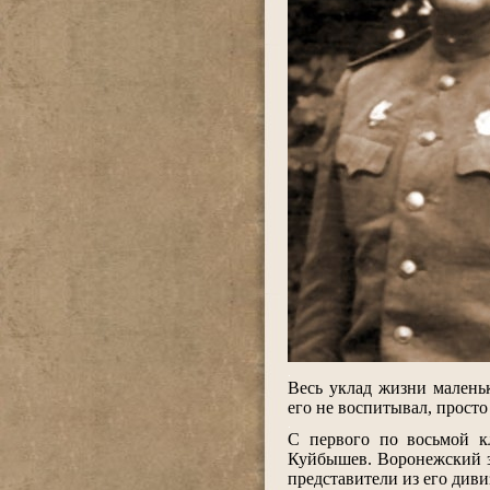
.
Весь уклад жизни малень
его не воспитывал, просто
.
С первого по восьмой к
Куйбышев. Воронежский з
представители из его диви