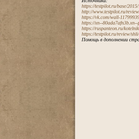
Источники:
https://testpilot.ru/base/2
http://www.testpilot.ru/review
https://vk.com/wall-11799
https://xn--80ada7afn3b.xn-
https://ruspanteon.ru/kotel
https://testpilot.ru/review/shl
Помощь в дополнении стра