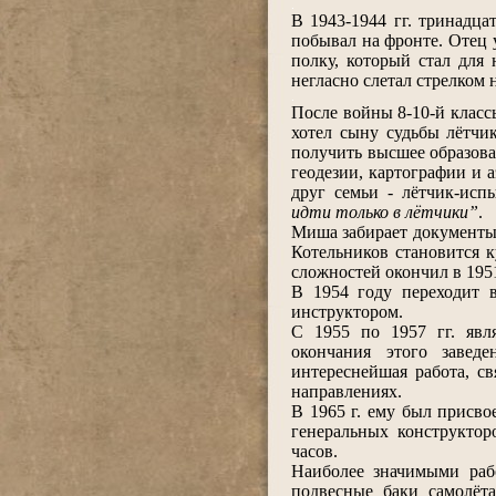
.
В 1943-1944 гг. тринадца
побывал на фронте. Отец 
полку, который стал для 
негласно слетал стрелком 
.
После войны 8-10-й клас
хотел сыну судьбы лётчик
получить высшее образова
геодезии, картографии и 
друг семьи - лётчик-ис
идти только в лётчики”
.
Миша забирает документы 
Котельников становится к
сложностей окончил в 1951
В 1954 году переходит 
инструктором.
С 1955 по 1957 гг. явл
окончания этого завед
интереснейшая работа, с
направлениях.
В 1965 г. ему был присво
генеральных конструктор
часов.
Наиболее значимыми раб
подвесные баки самолёт