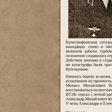
Катастрофическая ситуа
выходящих газов) и обо
явлением работы турбо
положении создавалась отр
Действия экипажа в созд
же катастрофы были траг
Котельников.
.
Началась борьба за жизнь
испытанием на прочность.
Михаил Михайлович Ко
восстановиться полностью
ВТЭК списал с летной раб
Александр Михайлович Кот
У четы Александра и Елен
.