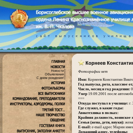
Корнеев Константи
Новости
Фотографии нет
Объявления
ф
С днем рождения!
Имя:
К
орнеев Константин Викт
Год выпуска, рота, классное от
Число, месяц и год рождения:
0
Умер
19.09.2001 после автомоби
===
Откуда поступал в училище:
г.
Где служил, в какие годы:
Авиатехника в полках:
Крайняя должность, воинское з
Семья (жена, дети, внуки):
жена
E-mail:
e-mail адрес Марии име
Домашний адрес, телефоны: