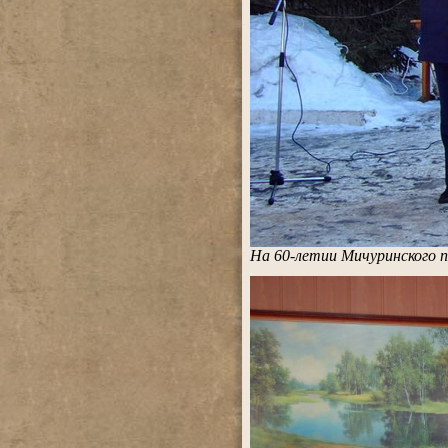
На 60-летии Мичуринского п
.