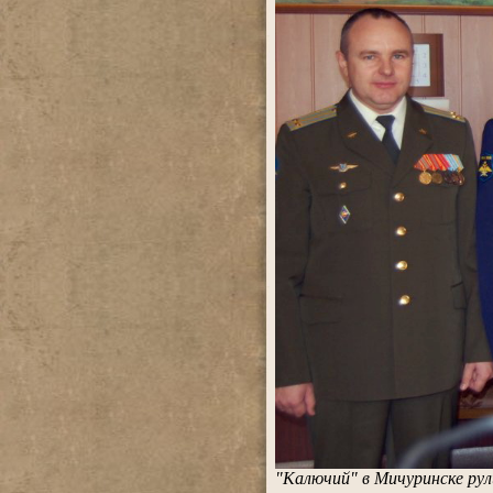
"Калючий" в Мичуринске рул