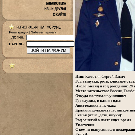
Регистрация
|
Забыли пароль?
ЛОГИН:
ПАРОЛЬ:
.
Имя:
Калютич Сергей Ильич
Год выпуска, рота, классное отде
Число, месяц и год рождения:
29 
Место жительства:
Россия,
Тамбов
Откуда поступал в училище:
Где служил, в какие годы:
Авиатехника в полках:
Крайняя должность, воинское зва
Семья (жена, дети, внуки):
Род занятий в настоящее время:
Увлечения:
С кем из выпускников поддержив
E-mail: