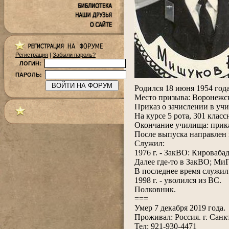
Регистрация
|
Забыли пароль?
ЛОГИН:
ПАРОЛЬ:
.
Родился 18 июня 1954 год
Место призыва: Воронеж
Приказ о зачислении в уч
На курсе 5 рота, 301 клас
Окончание училища: прик
После выпуска направлен 
Служил:
1976 г. - ЗакВО: Кировабад
Далее где-то в ЗакВО; МиГ
В последнее время служил 
1998 г. - уволился из ВС.
Полковник.
===
Умер 7 декабря 2019 года.
Проживал: Россия. г. Санк
Тел: 921-930-4471