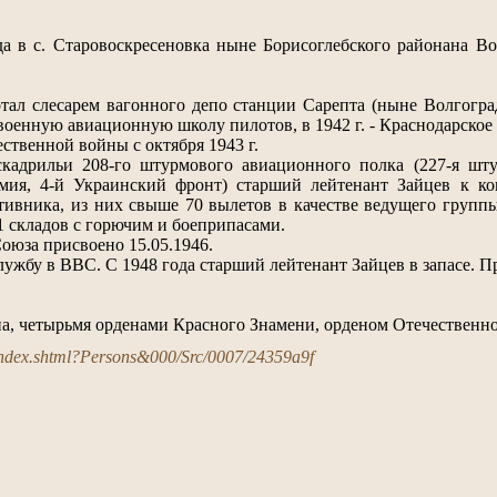
да в с. Старовоскресеновка ныне Борисоглебского районана В
ал слесарем вагонного депо станции Сарепта (ныне Волгоградс
оенную авиационную школу пилотов, в 1942 г. - Краснодарское
ственной войны с октября 1943 г.
скадрильи 208-го штурмового авиационного полка (227-я ш
армия, 4-й Украинский фронт) старший лейтенант Зайцев к 
тивника, из них свыше 70 вылетов в качестве ведущего групп
11 складов с горючим и боеприпасами.
оюза присвоено 15.05.1946.
ужбу в ВВС. С 1948 года старший лейтенант Зайцев в запасе. Пр
, четырьмя орденами Красного Знамени, орденом Отечественной 
u/index.shtml?Persons&000/Src/0007/24359a9f