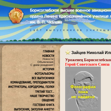
Зайцев Николай Ил
Новости
Уроженец Борисоглебско
Объявления
Герой Советского Союза
С днем рождения!