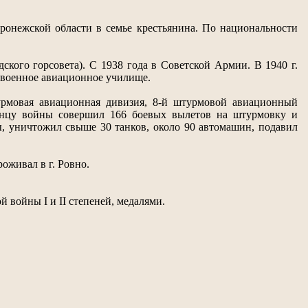
оронежской области в семье крестьянина. По национальности
кого горсовета). С 1938 года в Советской Армии. В 1940 г.
 военное авиационное училище.
турмовая авиационная дивизия, 8-й штурмовой авиационный
концу войны совершил 166 боевых вылетов на штурмовку и
ы, уничтожил свыше 30 танков, около 90 автомашин, подавил
оживал в г. Ровно.
войны I и II степеней, медалями.