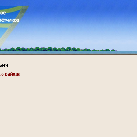
ьич
го района