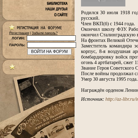
.
Родился 30 июля 1918 го
русский.
Член ВКП(б) с 1944 года.
Окончил школу ФЗУ. Работ
Регистрация
|
Забыли пароль?
окончил Сталинградскую в
ЛОГИН:
На фронтах Великой Отече
Заместитель командира э
ПАРОЛЬ:
корпус, 8-я воздушная 
бомбардировку войск про
огонь 4 артбатарей, сжег 
Звание Героя Советского С
После войны продолжал сл
Умер 30 августа 1995 года.
.
Награждён орденом Ленина
.
Источник:
http://az-libr.r