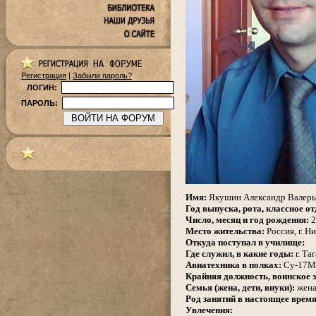
Регистрация
|
Забыли пароль?
ЛОГИН:
ПАРОЛЬ:
.
Имя:
Якушин Александр Валерь
Год выпуска, рота, классное от
Число, месяц и год рождения:
2
Место жительства:
Россия, г. Н
Откуда поступал в училище:
Где служил, в какие годы:
г. Та
Авиатехника в полках:
Су-17М
Крайняя должность, воинское з
Семья (жена, дети, внуки):
жена
Род занятий в настоящее время
Увлечения: