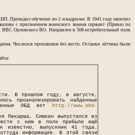
П. Проходил обучение во 2 эскадрилье. В 1941 году окончил
алова с присвоением воинского звания сержант (Приказ по
ОК ВВС Орловского ВО. Н
аправлен в 508 истребительный полк
дания. Числился пропавшим без вести. Останки лётчика были
йта:
сти. В прошлом году, в августе,
ось проанализировать найденные
 данные ОБД вот
http://www.obd-
ея Пекарша, Симкин выпустился из
месте с ним в полк прибыли ещё
ак известно, выпускник 41 года.
оттуда информация. В этой связи