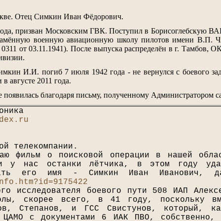
скве. Отец Симкин Иван Фёдорович.
ода, призван Московским ГВК. Поступил в Борисоглебскую ВАШ
амённую военную авиационную школу пилотов имени В.П. Чк
11 от 03.11.1941). После выпуска распределён в г. Тамбов, 
ивизии.
мкин И.И. погиб 7 июля 1942 года - не вернулся с боевого за
в августе 2011 года.
 появилась благодаря письму, полученному Администратором са
оника
dex.ru
ой телекомпании.
аю фильм о поисковой операции в нашей обла
ли у нас останки лётчика, в этом году удал
нать его имя - Симкин Иван Иванович,
nfo.htm?id=9175422
ого исследователя боевого пути 508 ИАП Алекс
колы, скорее всего, в 41 году, поскольку в
ков, Степанов, и ГСС Свистунов, который, к
 ЦАМО с документами 6 ИАК ПВО, собственно, 