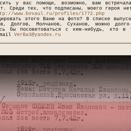
осить у вас помощи, возможно, вам встречал
ет. Среди тех, что подписаны, моего героя не
tp://www.bvvaul.ru/profiles/1772.php
цировать этого Ваню на фото? В списке выпус
ов, Долгов, Молчанов, Суханов, можно долг
ось бы посоветоваться с кем-нибудь, кто в 
-mail
VerBa3@yandex.ru