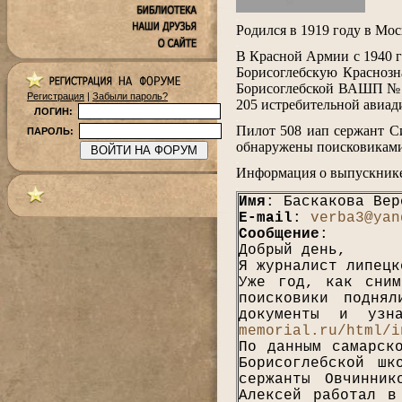
.
Родился в 1919 году в Мо
.
В Красной Армии с 1940 г
Борисоглебскую Краснозн
Борисоглебской ВАШП № 03
Регистрация
|
Забыли пароль?
205 истребительной авиад
ЛОГИН:
.
Пилот 508 иап сержант Си
ПАРОЛЬ:
обнаружены поисковиками 
.
Информация о выпускнике
.
Имя
: Баскакова Вер
E-mail
:
verba3@yan
Сообщение
:
Добрый день,
Я журналист липецк
Уже год, как сним
поисковики подня
документы и уз
memorial.ru/html/i
По данным самарск
Борисоглебской ш
сержанты Овчинни
Алексей работал в