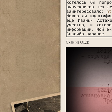
хотелось бы попр
выпускников тех л
заинтересовало:
ht
Можно ли идентифи
ещё Иваны- Астах
уместно, и хотел
информации. Мой e
Спасибо заранее.
.
Скан из ОБД:
.