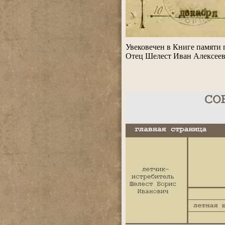
.
Увековечен в Книге памяти 
Отец Шелест Иван Алексееви