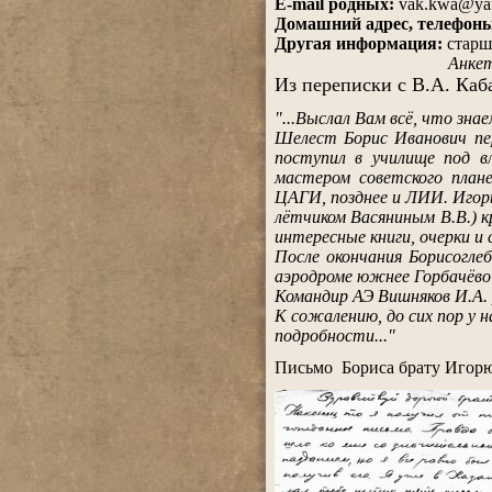
E-mail родных:
vak.kwa@yan
Домашний адрес, телефон
Другая информация:
старш
Анкет
Из переписки с В.А. Каб
.
"...Выслал Вам всё, что зна
Шелест Борис Иванович пер
поступил в училище под в
мастером советского план
ЦАГИ, позднее и ЛИИ. Игорь
лётчиком Васяниным В.В.) к
интересные книги, очерки и 
После окончания Борисогле
аэродроме южнее Горбачёво 
Командир АЭ Вишняков И.А. р
К сожалению, до сих пор у н
подробности...
"
.
Письмо Бориса брату Игор
.