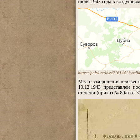
июля 1943 года в воздушном
.
https://poisk.re/loss/2161441?ysc
.
Место захоронения неизвест
10.12.1943 представлен п
степени (приказ № 89/н от 3
.