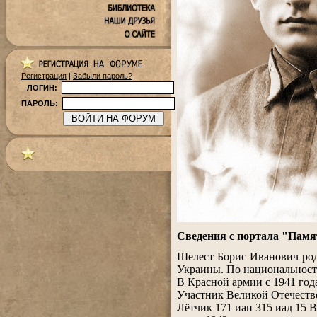
Регистрация
|
Забыли пароль?
ЛОГИН:
ПАРОЛЬ:
.
Сведения с портала "Памя
.
Шелест Борис Иванович род
Украины. По национальнос
В Красной армии с 1941 го
Участник Великой Отечестве
Лётчик 171 иап 315 иад 15 