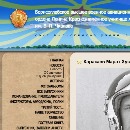
Каракаев Марат Ху
Новости
Объявления
С днем рождения!