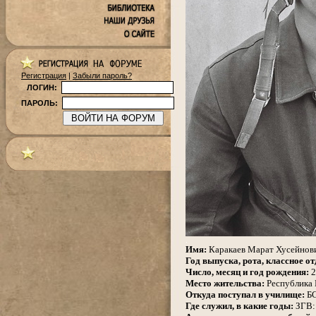
Регистрация
|
Забыли пароль?
ЛОГИН:
ПАРОЛЬ:
.
Имя:
Каракаев Марат Хусейнов
Год выпуска, рота, классное от
Число, месяц и год рождения:
2
Место жительства:
Республика Б
Откуда поступал в училище:
БС
Где служил, в какие годы:
ЗГВ: 