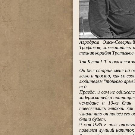
Аэродром Омск-Северны
Трофимов, заместитель к
техник корабля Третьяков 
.
Так Кулик Г.Т. и оказался
.
Он был старше меня на од
легко и просто, как со св
любителем "тонкого армей
т.д.
Правда, и сам не обижалс
задержки рейса притащилс
чемодане и 10-кг блин
повеселились глядючи ка
узнали что он привёз его 
блина будет.
9 мая 1985 г. полк отмеч
появился лучший напиток