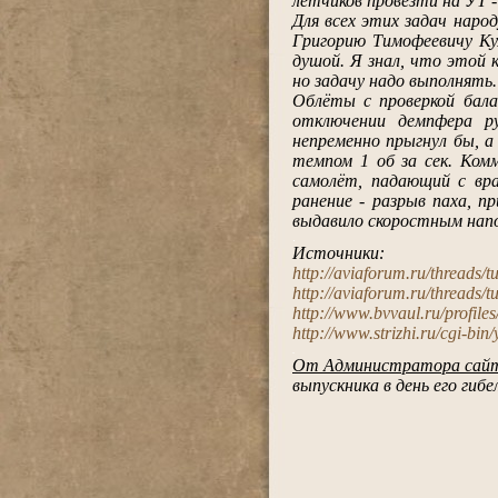
лётчиков провезти на УТ 
Для всех этих задач наро
Григорию Тимофеевичу Ку
душой. Я знал, что этой 
но задачу надо выполнять.
Облёты с проверкой бала
отключении демпфера р
непременно прыгнул бы, а
темпом 1 об за сек. Ком
самолёт, падающий с вра
ранение - разрыв паха, п
выдавило скоростным напор
.
Источники:
http://aviaforum.ru/threads/
http://aviaforum.ru/threads/
http://www.bvvaul.ru/profile
http://www.strizhi.ru/cgi-
.
От Администратора сай
выпускника в день его гибел