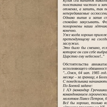
Кулик сей напиток никогд
полстакана чистого и за
отменял, а запить, так 
непередаваемые оссюссени
Однако выпив и запив с
спокойно закусывать. Фо
похоронены наши лётчик
конечно.
Уже когда хорошо приложил
претендующему на сосед
заслужил.
Это было бы смешно, есл
которое он сам себе выбра
Царство ему небесное!.."
Обстоятельства авиакат
исполняющего обязанности
"...Омск, 64 иап. 1985 г
месяце – за границу, в Бо
С понедельника начинают
По Боевой задаче:
1 АЭ (командир Гречишки
командованием героическо
молотков Павел Петров, 
Всё бы хорошо, только в