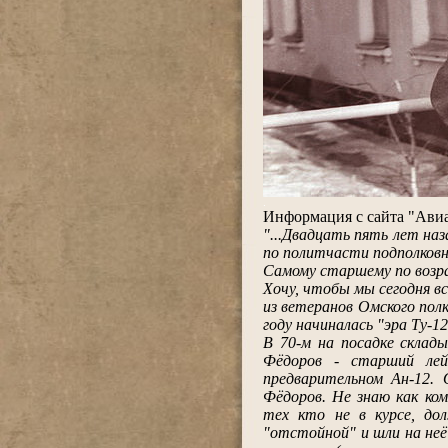
.
Информация с сайта "Авиаф
"...Двадцать пять лет на
по политчасти подполковн
Самому старшему по возрас
Хочу, чтобы мы сегодня вс
из ветеранов Омского полк
году начиналась "эра Ту-12
В 70-м на посадке склад
Фёдоров - старший лей
предварительном Ан-12.
Фёдоров. Не знаю как ком
тех кто не в курсе, до
"отстойной" и шли на неё 