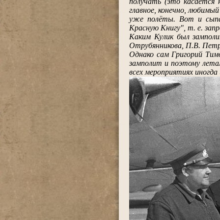
получать (это касается 
главное, конечно, любимый
уже полёты. Вот и сыпал
Красную Книгу", т. е. зап
Каким Кулик был замполит
Отрубянникова, П.В. Петр
Однако сам Григорий Тимо
замполит и поэтому летал
всех мероприятиях иногда