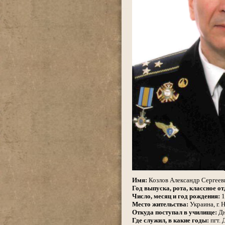
.
Имя:
Козлов Александр Сергеев
Год выпуска, рота, классное от
Число, месяц и год рождения:
1
Место жительства:
Украина, г. 
Откуда поступал в училище:
Дн
Где служил, в какие годы:
пгт. 