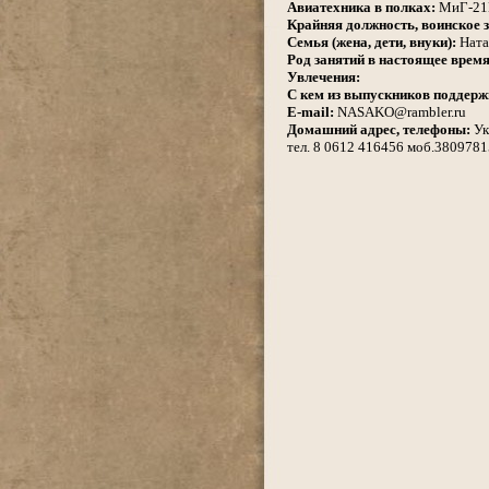
Авиатехника в полках:
МиГ-21П
Крайняя должность, воинское з
Семья (жена, дети, внуки):
Ната
Род занятий в настоящее время
Увлечения:
С кем из выпускников поддерж
E-mail:
NASAKO@rambler.ru
Домашний адрес, телефоны:
Ук
тел. 8 0612 416456 моб.380978