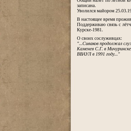
Общий налёт по лётной кн
записана.
Уволился майором 25.03.1
.
В настоящее время прожива
Поддерживаю связь с лётч
Курске-1981.
.
О своих сослуживцах:
"...Сиваков продолжал слу
Каменев С.Г. в Мичуринске
ВВАУЛ в 1991 году..."