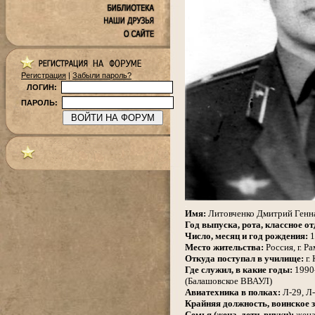
Регистрация
|
Забыли пароль?
ЛОГИН:
ПАРОЛЬ:
.
Имя:
Литовченко Дмитрий Генн
Год выпуска, рота, классное от
Число, месяц и год рождения:
1
Место жительства:
Россия, г. Р
Откуда поступал в училище:
г.
Где служил, в какие годы:
1990-
(Балашовское ВВАУЛ)
Авиатехника в полках:
Л-29, Л
Крайняя должность, воинское з
Семья (жена, дети, внуки):
жена