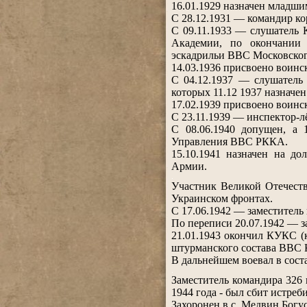
16.01.1929 назначен младши
С 28.12.1931 — командир ко
С 09.11.1933 — слушатель
Академии, по окончании 
эскадрильи ВВС Московско
14.03.1936 присвоено воинск
С 04.12.1937 — слушатель
которых 11.12 1937 назначе
17.02.1939 присвоено воинс
С 23.11.1939 — инспектор-л
С 08.06.1940 допущен, а 
Управления ВВС РККА.
15.10.1941 назначен на д
Армии.
.
Участник Великой Отечеств
Украинском фронтах.
С 17.06.1942 — заместител
По переписи 20.07.1942 — 
21.01.1943 окончил КУКС (
штурманского состава ВВС
В дальнейшем воевал в сос
.
Заместитель командира 326
1944 года - был сбит истре
Захоронен в с. Медвин Богу