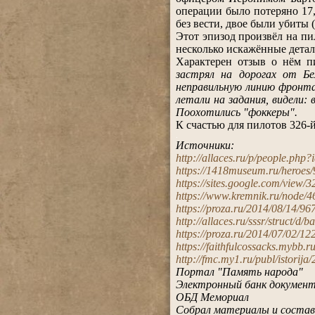
операции было потеряно 17,
без вести, двое были убиты
Этот эпизод произвёл на п
несколько искажённые дета
Характерен отзыв о нём п
застрял на дорогах от Бе
неправильную линию фронта,
летали на задания, видели:
Поохотились "фоккеры".
К счастью для пилотов 326-
.
Источники:
http://allaces.ru/p/people.php
https://1418museum.ru/heroes
https://sites.google.com/view/
https://www.kremnik.ru/node/
https://proza.ru/2014/08/14/96
http://allaces.ru/sssr/struct/d/
https://proza.ru/2014/07/02/12
https://faithfulcossacks.mybb.
http://fmc.my1.ru/publ/istorija
Портал "Память народа"
Электронный банк документо
ОБД Мемориал
Собрал материалы и состав