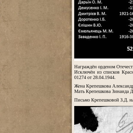
.
Награждён орденом Отечеств
Исключён из списков Кра
01274 от 28.04.1944.
.
Жена Крепешкова Александра
Мать Крепешкова Зинаида Дм
.
Письмо Крепешковой З.Д. на
.