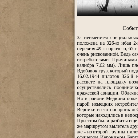
.
Событ
.
За неимением специальных
положена на 326-ю нбад 2-
перевезя 49 т горючего, 65 
очень рискованной. Ведь с
истребителями. Причинами 
калибра 7,62 мм). Лишь пл
Вдобавок груз, который под
16.02.1944 пилотов 326-й
рассвете на площадку воз
осуществлялись поодиночк
вражеской авиации. Облачнос
Но в районе Медвина облач
парой немецких истребите
Вернике и его напарник ле
которые находились в непос
При этом были разбиты еще 4
же маршрутом вылетела друга
же - из второй группы пило
офицером Иеронимом Бартош