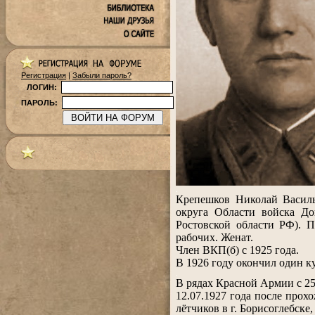
Регистрация
|
Забыли пароль?
ЛОГИН:
ПАРОЛЬ:
.
Крепешков Николай Василь
округа Области войска До
Ростовской области РФ). 
рабочих. Женат.
Член ВКП(б) с 1925 года.
В 1926 году окончил один ку
.
В рядах Красной Армии с 25
12.07.1927 года после прох
лётчиков в г. Борисоглебске,