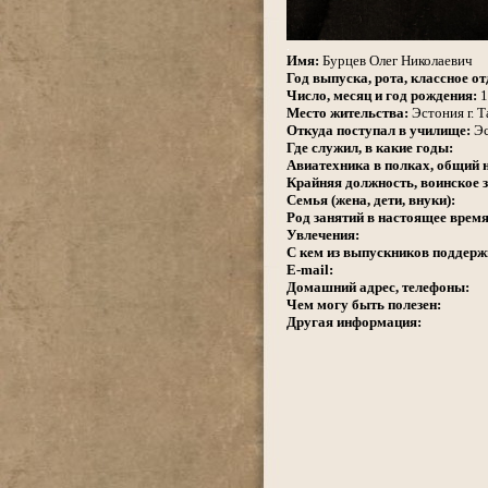
.
Имя:
Бурцев Олег Николаевич
Год выпуска, рота, классное от
Число, месяц и год рождения:
1
Место жительства:
Эстония г. 
Откуда поступал в училище:
Эс
Где служил, в какие годы:
Авиатехника в полках, общий 
Крайняя должность, воинское з
Семья (жена, дети, внуки):
Род занятий в настоящее время
Увлечения:
С кем из выпускников поддерж
E-mail:
Домашний адрес, телефоны:
Чем могу быть полезен:
Другая информация: