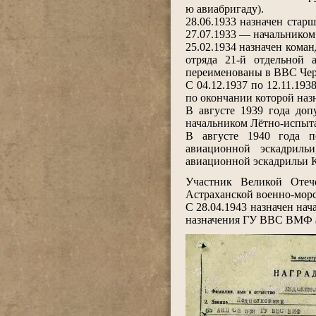
ю авиабригаду).
28.06.1933 назначен стар
27.07.1933 — начальником
25.02.1934 назначен кома
отряда 21-й отдельной 
переименованы в ВВС Чер
С 04.12.1937 по 12.11.1
по окончании которой наз
В августе 1939 года доп
начальником Лётно-испыт
В августе 1940 года п
авиационной эскадрильи
авиационной эскадрильи К
.
Участник Великой Отече
Астраханской военно-морс
С 28.04.1943 назначен на
назначения ГУ ВВС ВМФ
.