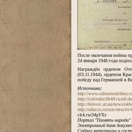
.
После окончания войны п
24 января 1948 года подп
.
Награждён орденом Отеч
(03.11.1944), орденом Кра
победу над Германией в В
.
Источники:
http://www.edinainedelima.ru
http://calendar.lib48.ru/all-
http://kirovec.at.ua/news/o
http://allaces.ru/sssr/struct/
clck.ru/34gVXx
Портал "Память народа"
Электронный банк докумен
Собрал материалы и сост