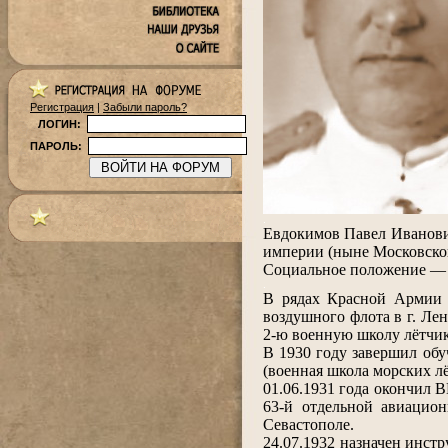
Регистрация
|
Забыли пароль?
ЛОГИН:
ПАРОЛЬ:
.
Евдокимов Павел Иванович
империи (ныне Московской
Социальное положение — р
.
В рядах Красной Армии с
воздушного флота в г. Ле
2-ю военную школу лётчико
В 1930 году завершил об
(военная школа морских 
01.06.1931 года окончил
63-й отдельной авиацио
Севастополе.
24.07.1932 назначен инст