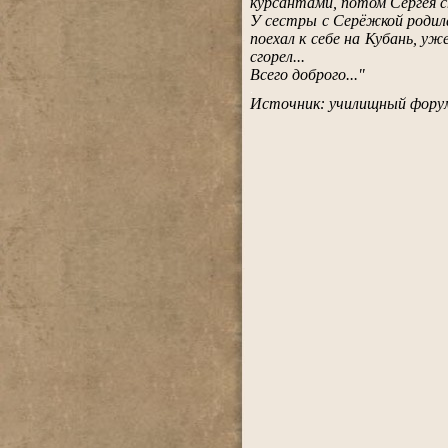
курсантами, потом Сергея сп
У сестры с Серёжкой родила
поехал к себе на Кубань, уж
сгорел...
Всего доброго..."
.
Источник: училищный фор