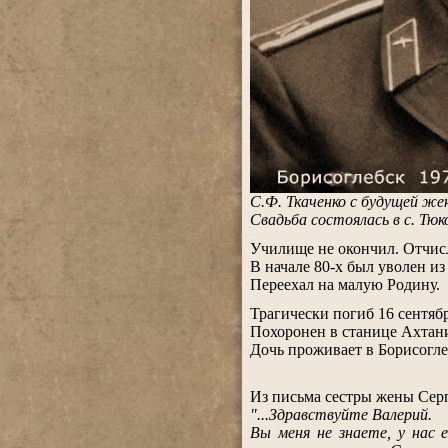
С.Ф. Ткаченко с будущей же
Свадьба состоялась в с. Тю
.
Училище не окончил. Отчисл
В начале 80-х был уволен из
Переехал на малую Родину.
.
Трагически погиб 16 сентябр
Похоронен в станице Ахтан
Дочь проживает в Борисогле
.
Из письма сестры жены Серг
"...Здравствуйте Валерий.
Вы меня не знаете, у нас 