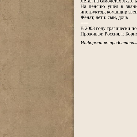
Летал на самолётах Л-2
На пенсию ушёл в звани
инструктор, командир звен
Женат, дети: сын, дочь
===
В 2003 году трагически п
Проживал: Россия, г. Бор
.
Информацию предоставила