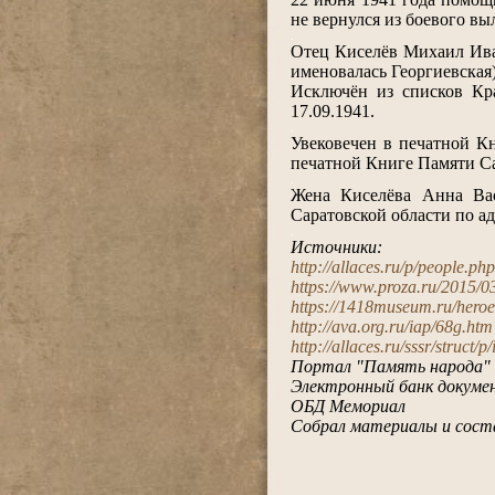
не вернулся из боевого выл
.
Отец Киселёв Михаил Иван
именовалась Георгиевская) 
Исключён из списков К
17.09.1941.
.
Увековечен в печатной Кн
печатной Книге Памяти Са
.
Жена Киселёва Анна Васи
Саратовской области по ад
.
Источники:
http://allaces.ru/p/people.p
https://www.proza.ru/2015/0
https://1418museum.ru/hero
http://ava.org.ru/iap/68g.htm
http://allaces.ru/sssr/struct/
Портал "Память народа"
Электронный банк докумен
ОБД Мемориал
Собрал материалы и сост