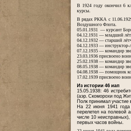
.
В 1924 году окончил 6 к
курсы.
.
В рядах РККА с 11.06.192
Воздушного Флота.
05.01.1931 — курсант Бор
04.12.1931 — младший лётч
04.12.1932 — старший лёт
04.12.1933 — инструктор-
07.12.1935 — командир зве
23.03.1936 присвоено воин
25.02.1938 — командир зв
08.05.1938 — командир зве
04.08.1938 — помощник ко
17.02.1939 присвоено воин
.
Из истории 46 иап
15.05.1938: 46 истреб
(аэр. Скоморохи под Жи
Полк принимал участие 
На 22 июня 1941 года 
перелетел на полевой а
числе 10 неисправных), 
первых часов войны.
.
22 июня 1941 года помощ