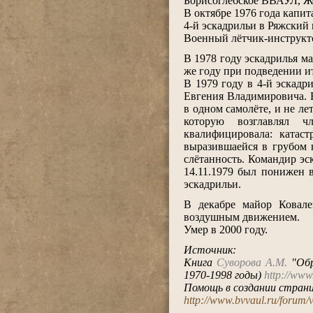
Борисоглебское ВВАУЛ, Же
В октябре 1976 года капи
4-й эскадрильи в Ряжский 
Военный лётчик-инструкто
.
В 1978 году эскадрилья м
же году при подведении и
В 1979 году в 4-й эскадр
Евгения Владимировича. В
в одном самолёте, и не л
которую возглавлял ч
квалифицировала: катас
выразившаейся в грубом 
слётанность. Командир э
14.11.1979 был понижен 
эскадрильи.
.
В декабре майор Ковале
воздушным движением.
Умер в 2000 году.
.
Источник:
Книга
Суворова А.М.
"Обр
1970-1998 годы)
http://www
Помощь в создании стран
http://www.bvvaul.ru/forum
.