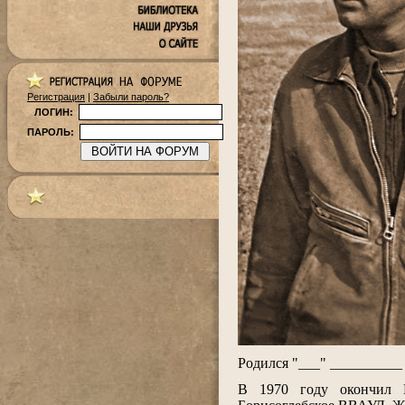
Регистрация
|
Забыли пароль?
ЛОГИН:
ПАРОЛЬ:
.
Родился "___" __________ 
.
В 1970 году окончил Е