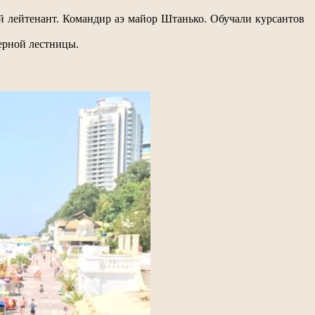
ший лейтенант. Командир аэ майор Штанько. Обучали курсантов
ерной лестницы.