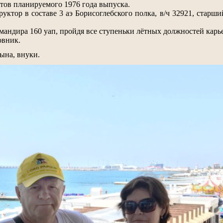
тов планируемого 1976 года выпуска.
труктор в составе 3 аэ Борисоглебского полка, в/ч 32921, стар
мандира 160 уап, пройдя все ступеньки лётных должностей карь
овник.
сына, внуки.