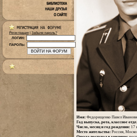
Регистрация
|
Забыли пароль?
ЛОГИН:
ПАРОЛЬ:
.
Имя:
Федорищенко Павел Иванов
Год выпуска, рота, классное отде
Число, месяц и год рождения:
17 
Место жительства:
Россия,
Москов
Откуда поступал в училище:
пост