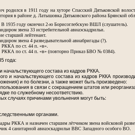
ч родился в 1911 году на хуторе Спасский Дятьковской волос
итория в районе д. Латышовка Дятьковского района Брянской обл
. В 1935 году окончил 2-ю Борисоглебскую ВШЛ (слушатель).
андиром звена 33 истребительной авиаэскадрильи.
ие старший лейтенант.
андиром звена 4 разведывательной авиабригады (?).
 РККА по ст. 44 п. «в».
в РККА по ст. 44 п. «в» (повторно Приказ БВО № 0384).
5 года:
и начальствующего состава из кадров РККА.
ого и начальствующего состава из кадров РККА производ
ожения) и по болезни, а также может быть произведено:
спользования в связи с сокращением штатов или реорганиз
рядке по служебному несоответствию.
ьных случаях причинами увольнения могут быть:
 следственными органами.
 кадры РККА и назначен старшим лётчиком звена войсковой разв
ётчик 4 санитарной авиаэскадрильи ВВС Западного особого ВО.