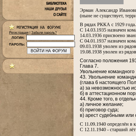
.
Эрман Александр Иванови
(ныне не существует, терр
.
В рядах РККА с 1929 года
С 14.03.1935 назначен ком
Регистрация
|
Забыли пароль?
14.03.1936 присвоено зван
ЛОГИН:
С 04.01.1937 назначен ком
ПАРОЛЬ:
09.03.1938 уволен из рядов
19.08.1938 уволен из рядо
.
Согласно положения 193
Глава 7.
Увольнение командного 
43. Увольнение командн
(глава 6 настоящего Пол
а) за невозможностью и
б) в аттестационном по
44. Кроме того, в отдел
а) личное желание;
б) приговор суда;
в) арест судебными или
.
С 11.09.1940 определён в
С 12.11.1940 - старший л
.