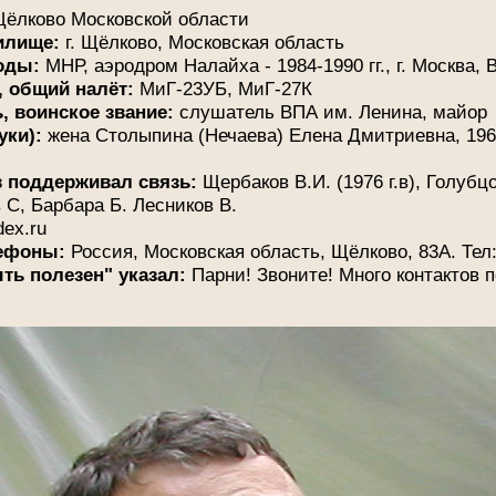
 Щёлково Московской области
илище:
г. Щёлково, Московская область
годы:
МНР, аэродром Налайха - 1984-1990 гг., г. Москва, В
, общий налёт:
МиГ-23УБ, МиГ-27К
 воинское звание:
слушатель ВПА им. Ленина, майор
уки):
жена Столыпина (Нечаева) Елена Дмитриевна, 1963 г
в поддерживал связь:
Щербаков В.И. (1976 г.в), Голубцов
 С, Барбара Б. Лесников В.
ex.ru
лефоны:
Россия, Московская область, Щёлково, 83А. Тел
ть полезен" указал:
Парни! Звоните! Много контактов п