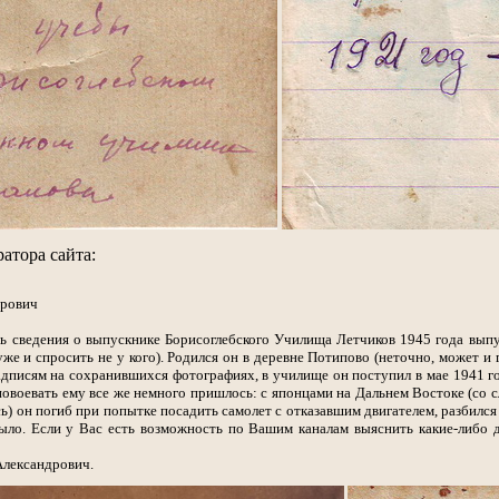
атора сайта:
дрович
ть сведения о выпускнике Борисоглебского Училища Летчиков 1945 года вып
уже и спросить не у кого). Родился он в деревне Потипово (неточно, может и 
дписям на сохранившихся фотографиях, в училище он поступил в мае 1941 год
повоевать ему все же немного пришлось: с японцами на Дальнем Востоке (со 
сь) он погиб при попытке посадить самолет с отказавшим двигателем, разбился
ыло. Если у Вас есть возможность по Вашим каналам выяснить какие-либо д
Александрович.