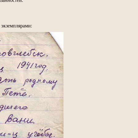
занностей.
 экземплярами: