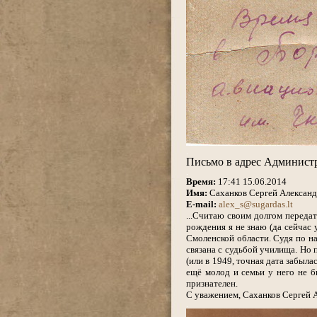
.
Письмо в адрес Администр
.
Время:
17:41 15.06.2014
Имя:
Саханков Сергей Алексан
E-mail:
alex_s@sugardas.lt
...Считаю своим долгом переда
рождения я не знаю (да сейчас 
Смоленской области. Судя по на
связана с судьбой училища. Но 
(или в 1949, точная дата забыла
ещё молод и семьи у него не б
признателен.
С уважением, Саханков Сергей 
.