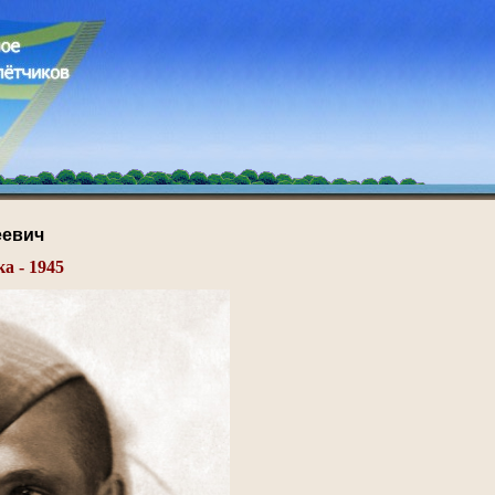
еевич
а - 1945