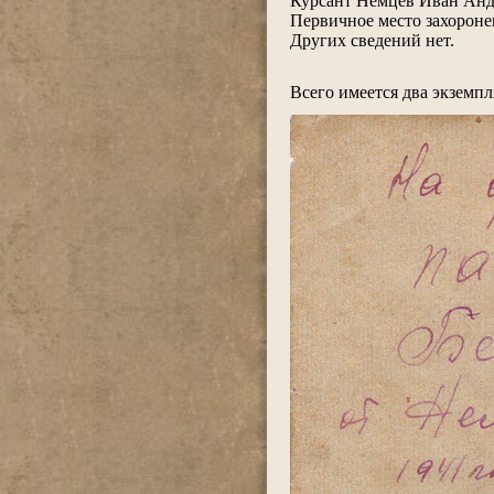
Курсант Немцев Иван Андр
Первичное место захоронен
Других сведений нет.
.
Всего имеется два экземп
.