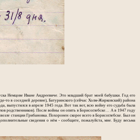
уска Немцове Иване Андреевиче. Это младший брат моей бабушки. Год его
где-то в соседней деревне), Батуринского (сейчас Холм-Жирковский) района
а, выпустился в апреле 1945 года. Вот так вот, всю войну его судьба была
слов родственников). После войны он опять в Борисоглебске… А в 1947 году
 возле станции Грибановка. Похоронен скорее всего в Борисоглебске. Был он
ополнительные сведения о нём - сообщите, пожалуйста, мне. Буду весьма