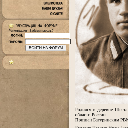
Регистрация
|
Забыли пароль?
ЛОГИН:
ПАРОЛЬ:
.
Родился
в деревне Шестак
области России.
Призван Батуринским РВК
.