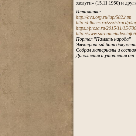
заслуги» (15.11.1950) и друг
.
Источники:
http://ava.org.ru/iap/582.htm
http://allaces.ru/sssr/struct/p/
https://proza.ru/2015/11/15/78
http://www.surnameindex.info/i
Портал "Память народа"
Электронный банк документо
Собрал материалы и состав
Дополнения и уточнения от 