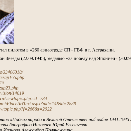
тал пилотом в «260 авиаотряде СП» ГВФ в г. Астрахани.
 Звезды (22.09.1945), медалью «За победу над Японией» (30.09
es/33406318/
p/resap165.php
415
p/zap23.php
vision/14619
b.ru/viewtopic.php?id=734
/archPlaceArtText.aspx?pid=14&id=2839
viewtopic.php?f=266&t=2022
тов «Подвиг народа в Великой Отечественной войне 1941-1945 г
авил биографию Николаев Юрий Евгеньевич
т Иванова Александра Полянсковича