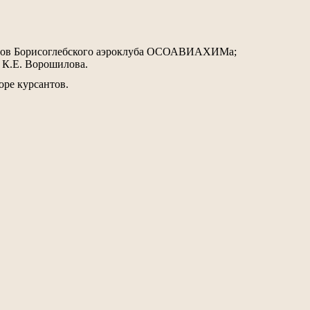
илотов Борисоглебского аэроклуба ОСОАВИАХИМа;
 К.Е. Ворошилова.
оре курсантов.