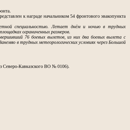
ронта.
представлен к награде начальником 54 фронтового эвакопункта
 летной специальностью. Летает днём и ночью в трудных
 площадках ограниченных размеров.
вершивший 76 боевых вылетов, из них два боевых вылета с
Ванемяо в трудных метеорологических условиях через Большой
аз Северо-Кавказского ВО № 0106).