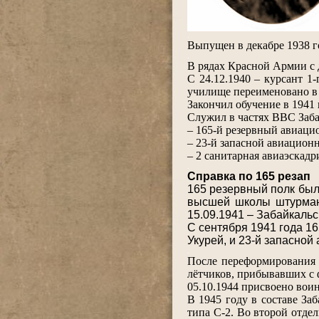
.
Выпущен в декабре 1938 г
.
В рядах Красной Армии с 
С 24.12.1940 – курсант 
училище переименовано в
Закончил обучение в 1941
Служил в частях ВВС Заб
– 165-й резервный авиаци
– 23-й запасной авиацион
– 2 санитарная авиаэскадр
.
Справка по 165 резап
165 резервный полк был
высшей школы штурмано
15.09.1941 – Забайкальс
С сентября 1941 года 1
Укурей, и 23-й запасной
.
После переформирования 
лётчиков, прибывавших с ф
05.10.1944 присвоено вои
В 1945 году в составе За
типа С-2. Во второй отде