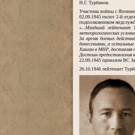
Н.Г. Турбанов.
.
Участник войны с Японией 
02.09.1945 пилот 2-й отд
подполковником медслужб
«...Младший лейтенант 
метеорологических услови
За время боевых действи
донесениями, а остальные
Хинган в МНР, доставляя 
Достоин предоставления к
22.09.1945 приказом ВС З
.
26.10.1946 лейтенант Турб
.