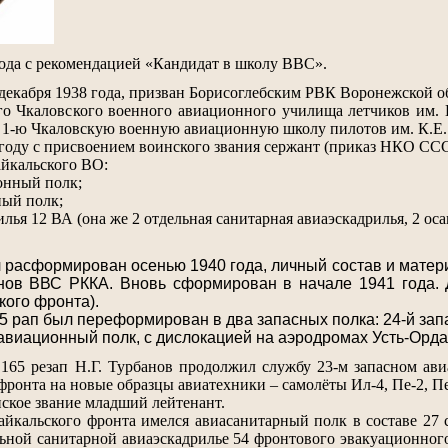
ода с рекомендацией «Кандидат в школу ВВС».
декабря 1938 года, призван Борисоглебским РВК Воронежской об
1-го Чкаловского военного авиационного училища летчиков им
 1-ю Чкаловскую военную авиационную школу пилотов им. К.Е.
 году с присвоением воинского звания сержант (приказ НКО СС
айкальского ВО:
онный полк;
ный полк;
илья 12 ВА (она же 2 отдельная санитарная авиаэскадрилья, 2 оса
 расформирован осенью 1940 года, личный состав и матер
в ВВС РККА. Вновь сформирован в начале 1941 года. Д
кого фронта).
65 рап был переформирован в два запасных полка: 24-й за
 авиационный полк, с дислокацией на аэродромах Усть-Орда 
165 резап Н.Г. Турбанов продолжил службу 23-м запасном ави
ронта на новые образцы авиатехники – самолёты Ил-4, Пе-2, Пе-
нское звание младший лейтенант.
байкальского фронта имелся авиасанитарный полк в составе 27 
льной санитарной авиаэскадрилье 54 фронтового эвакуационног