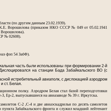
ласти (по другим данным 23.02.1939).
. К.Е. Ворошилова (приказом НКО СССР № 049 от 05.02.1941
 Ворошилова).
СР № 02608).
наэ фэп 54 ЗабФ).
иальная часть были использованы при формировании 2-й
ислоцировался на станции Бада Забайкальского ВО (с
пасной истребительный авиаполк, с дислокацией аэродром
и ст. Белая.
ационном полку. Аэродром Белая стал базой переподготовки
3, Ер-2, выпускавшиеся на авиазаводе № 39 г. Иркутска.
самолетов С-2 ,С-4 и две авиаэскадрильи по десять самолетов
о пункта Забайкальского фронта и служил младший лейтенант