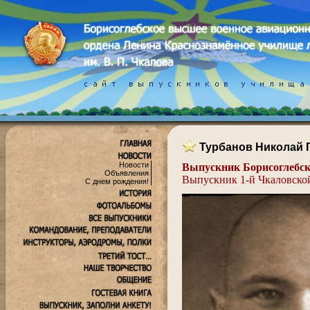
Турбанов Николай 
Новости
Выпускник Борисоглебско
Объявления
Выпускник 1-й Чкаловск
С днем рождения!
.