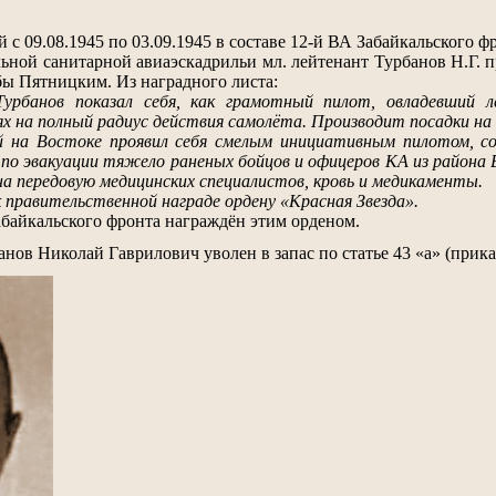
с 09.08.1945 по 03.09.1945 в составе 12-й ВА Забайкальского ф
ельной санитарной авиаэскадрильи мл. лейтенант Турбанов Н.Г. 
ы Пятницким. Из наградного листа:
Турбанов показал себя, как грамотный пилот, овладевший
ях на полный радиус действия самолёта. Производит посадки на
й на Востоке проявил себя смелым инициативным пилотом, со
 по эвакуации тяжело раненых бойцов и офицеров КА из района 
на передовую медицинских специалистов, кровь и медикаменты.
 правительственной награде ордену «Красная Звезда».
абайкальского фронта награждён этим орденом.
анов Николай Гаврилович уволен в запас по статье 43 «а» (прик