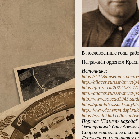
.
В послевоенные годы рабо
.
Награждён орденом Красной
.
Источники:
https://1418museum.ru/hero
http://allaces.ru/sssr/struct/
https://proza.ru/2022/03/27/
http://allaces.ru/sssr/struct/
http://www.pobeda1945.su/di
https://faithfulcossacks.myb
http://www.donvrem.dspl.ru
https://southklad.ru/forum/
Портал "Память народа"
Электронный банк докумен
Собрал материалы и сост
Дополнения и уточнения о