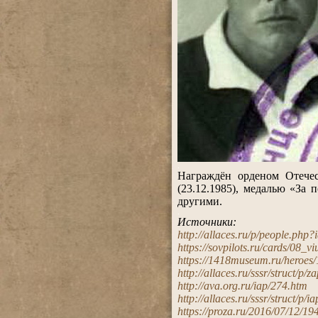
.
Награждён орденом Отечес
(23.12.1985), медалью «За 
другими.
.
Источники:
http://allaces.ru/p/people.php
https://sovpilots.ru/cards/08_v
https://1418museum.ru/heroes
http://allaces.ru/sssr/struct/p/z
http://ava.org.ru/iap/274.htm
http://allaces.ru/sssr/struct/p/
https://proza.ru/2016/07/12/19