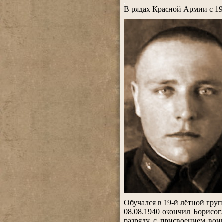
.
В рядах Красной Армии с 19
.
.
Обучался в 19-й лётной груп
08.08.1940 окончил Борисо
разряду с присвоением вои