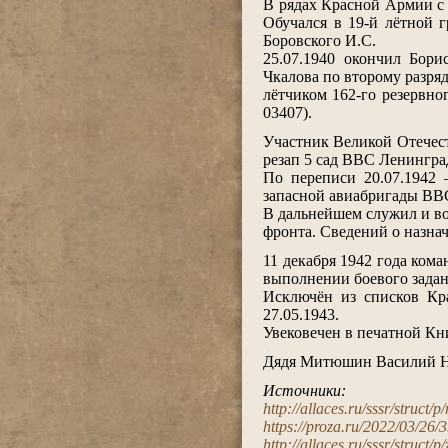
В рядах Красной Армии с 
Обучался в 19-й лётной 
Боровского И.С.
25.07.1940 окончил Бор
Чкалова по второму разря
лётчиком 162-го резервн
03407).
.
Участник Великой Отечест
резап 5 сад ВВС Ленингра
По переписи 20.07.1942 
запасной авиабригады ВВ
В дальнейшем служил и во
фронта. Сведений о назна
.
11 декабря 1942 года ком
выполнении боевого задан
Исключён из списков К
27.05.1943.
Увековечен в печатной Кн
.
Дядя Митюшин Василий Ник
.
Источники:
http://allaces.ru/sssr/struct/
https://proza.ru/2022/03/26/
http://allaces.ru/sssr/struct/