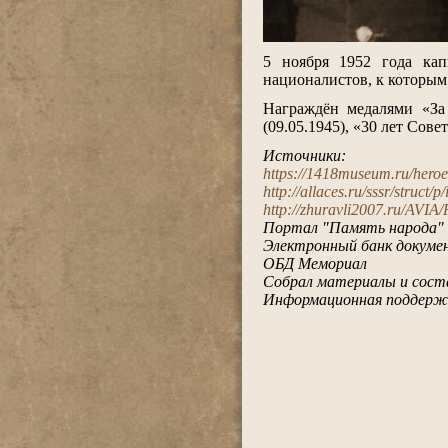
.
5 ноября 1952 года ка
националистов, к которым
.
Награждён медалями «За
(09.05.1945), «30 лет Сове
.
Источники:
https://1418museum.ru/hero
http://allaces.ru/sssr/struct/
http://zhuravli2007.ru/AVI
Портал "Память народа"
Электронный банк докумен
ОБД Мемориал
Собрал материалы и сост
Информационная поддерж