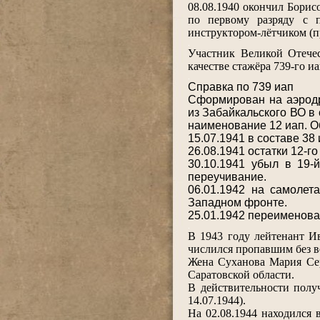
08.08.1940 окончил Бори
по первому разряду с 
инструктором-лётчиком (
.
Участник Великой Отече
качестве стажёра 739-го и
.
Справка по 739 иап
Сформирован на аэродр
из Забайкальского ВО в 
наименование 12 иап. Об
15.07.1941 в составе 38
26.08.1941 остатки 12-го
30.10.1941 убыл в 19-
переучивание.
06.01.1942 на самолет
Западном фронте.
25.01.1942 переименован
.
В 1943 году лейтенант Ив
числился пропавшим без в
Жена Суханова Мария Сер
Саратовской области.
В действительности полу
14.07.1944).
На 02.08.1944 находился