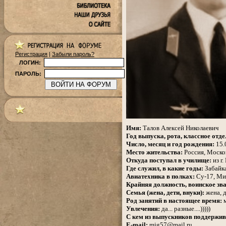
Регистрация
|
Забыли пароль?
ЛОГИН:
ПАРОЛЬ:
.
Имя:
Талов Алексей Николаевич
Год выпуска, рота, классное отде
Число, месяц и год рождения:
15.
Место жительства:
Россия, Москов
Откуда поступал в училище:
из г
Где служил, в какие годы:
Забайка
Авиатехника в полках:
Су-17, Ми
Крайняя должность, воинское зва
Семья (жена, дети, внуки):
жена, д
Род занятий в настоящее время:
м
Увлечения:
да... разные....)))))
С кем из выпускников поддержив
E-mail:
mig57@mail.ru