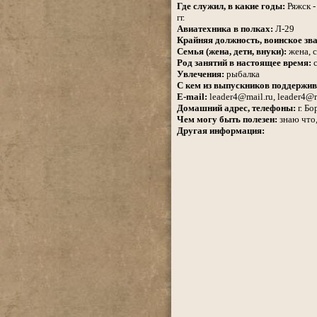
Где служил, в какие годы:
Ряжск -
гг.
Авиатехника в полках:
Л-29
Крайняя должность, воинское зва
Семья (жена, дети, внуки):
жена, с
Род занятий в настоящее время:
с
Увлечения:
рыбалка
С кем из выпускников поддержив
E-mail:
leader4@mail.ru, leader4@r
Домашний адрес, телефоны:
г. Бо
Чем могу быть полезен:
знаю что,
Другая информация: