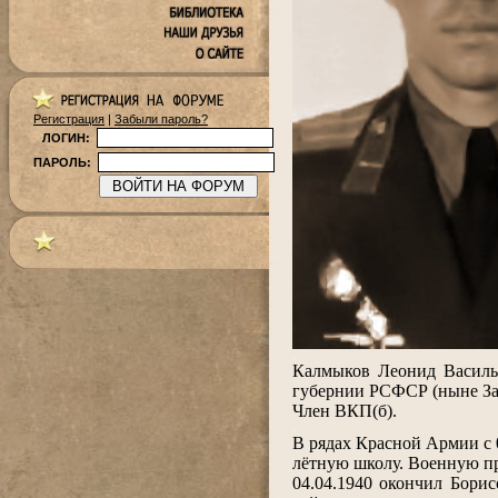
Регистрация
|
Забыли пароль?
ЛОГИН:
ПАРОЛЬ:
.
Калмыков Леонид Василье
губернии РСФСР (ныне Зах
Член ВКП(б).
.
В рядах Красной Армии с 
лётную школу. Военную пр
04.04.1940 окончил Бори