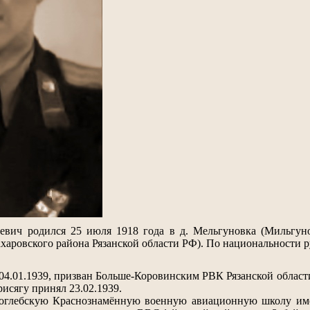
вич родился 25 июля 1918 года в д. Мельгуновка (Мильгуно
аровского района Рязанской области РФ). По национальности р
04.01.1939, призван Больше-Коровинским РВК Рязанской облас
исягу принял 23.02.1939.
соглебскую Краснознамённую военную авиационную школу им