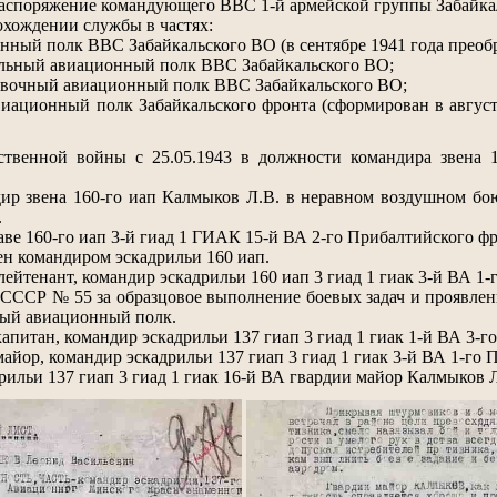
 распоряжение командующего ВВС 1-й армейской группы Забайк
охождении службы в частях:
нный полк ВВС Забайкальского ВО (в сентябре 1941 года преобра
тельный авиационный полк ВВС Забайкальского ВО;
овочный авиационный полк ВВС Забайкальского ВО;
виационный полк Забайкальского фронта (сформирован в августе 
ственной войны с 25.05.1943 в должности командира звена 
дир звена 160-го иап Калмыков Л.В. в неравном воздушном бо
.
таве 160-го иап 3-й гиад 1 ГИАК 15-й ВА 2-го Прибалтийского ф
ен командиром эскадрильи 160 иап.
лейтенант, командир эскадрильи 160 иап 3 гиад 1 гиак 3-й ВА 1
СССР № 55 за образцовое выполнение боевых задач и проявленн
ный авиационный полк.
апитан, командир эскадрильи 137 гиап 3 гиад 1 гиак 1-й ВА 3-г
майор, командир эскадрильи 137 гиап 3 гиад 1 гиак 3-й ВА 1-г
рильи 137 гиап 3 гиад 1 гиак 16-й ВА гвардии майор Калмыков Л