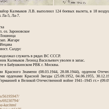
майор Калмыков Л.В. выполнил 124 боевых вылета, в 18 возду
 Ла-5, Ла-7.
уха
п. оз. Зароновское
. Лошница
-зап. Жагаре
 Иецава
-вост. Салдус
родолжал служить в рядах ВС СССР.
овник Калмыков Леонид Васильевич уволен в запас.
ёте в Бабушкинском РВК г. Москвы.
и Красного Знамени (08.03.1944, 28.08.1944), орденом Отече
ремя орденами Красной Звезды (25.09.1952, 04.06.1955, 30.12.
ерманией в Великой Отечественной войне 1941–1945 гг.» (09.05.
es/56195947/
es/69230794/
kaa-kar.html