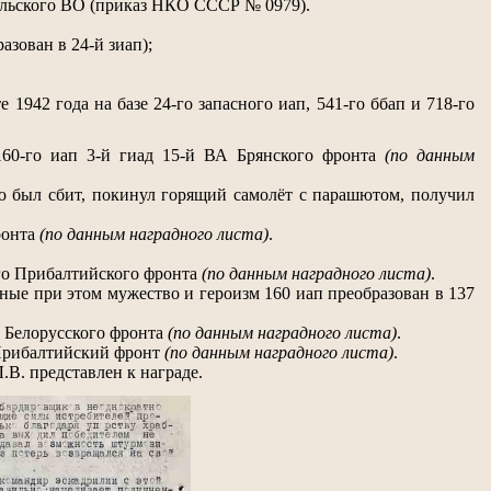
альского ВО (приказ НКО СССР № 0979).
зован в 24-й зиап);
1942 года на базе 24-го запасного иап, 541-го ббап и 718-го
160-го иап 3-й гиад 15-й ВА Брянского фронта
(по данным
ю был сбит, покинул горящий самолёт с парашютом, получил
ронта
(по данным наградного листа)
.
-го Прибалтийского фронта
(по данным наградного листа)
.
ые при этом мужество и героизм 160 иап преобразован в 137
о Белорусского фронта
(по данным наградного листа)
.
о Прибалтийский фронт
(по данным наградного листа)
.
.В. представлен к награде.