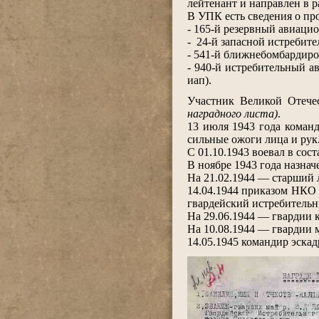
лейтенант и направлен в
В УПК есть сведения о пр
- 165-й резервный авиацио
- 24-й запасной истреби
- 541-й ближнебомбардир
- 940-й истребительный а
иап).
.
Участник Великой Отече
наградного листа)
.
13 июля 1943 года коман
сильные ожоги лица и рук
С 01.10.1943 воевал в сос
В ноябре 1943 года назнач
На 21.02.1944 — старший 
14.04.1944 приказом НКО 
гвардейский истребитель
На 29.06.1944 — гвардии к
На 10.08.1944 — гвардии 
14.05.1945 командир эскад
.