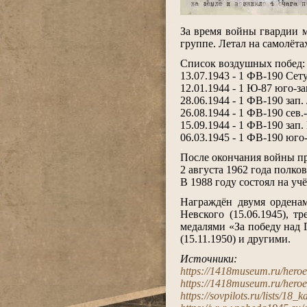
.
За время войны гвардии 
группе. Летал на самолётах
.
Список воздушных побед:
13.07.1943 - 1 ФВ-190 Сет
12.01.1944 - 1 Ю-87 юго-за
28.06.1944 - 1 ФВ-190 зап
26.08.1944 - 1 ФВ-190 сев.
15.09.1944 - 1 ФВ-190 зап.
06.03.1945 - 1 ФВ-190 юго
.
После окончания войны п
2 августа 1962 года полк
В 1988 году состоял на уч
.
Награждён двумя орденам
Невского (15.06.1945), т
медалями «За победу над Г
(15.11.1950) и другими.
.
Источники:
https://1418museum.ru/hero
https://1418museum.ru/hero
https://sovpilots.ru/lists/18_