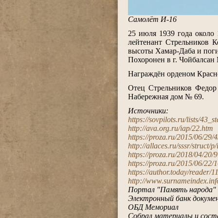
Самолёт И-16
.
25 июля 1939 года около
лейтенант Стрельников К
высоты Хамар-Даба и поги
Похоронен в г. Чойбалсан
.
Награждён орденом Красно
.
Отец Стрельников Федор 
Набережная дом № 69.
.
Источники:
https://sovpilots.ru/lists/43_s
http://ava.org.ru/iap/22.htm
https://proza.ru/2015/06/29/
http://allaces.ru/sssr/struct/
https://proza.ru/2018/04/20/
https://proza.ru/2015/06/22/
https://author.today/reader
http://www.surnameindex.info
Портал "Память народа"
Электронный банк докумен
ОБД Мемориал
Собрал материалы и сост