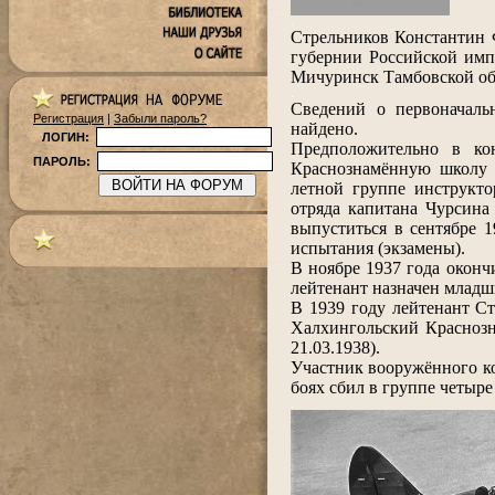
.
Стрельников Константин Ф
губернии Российской имп
Мичуринск Тамбовской об
.
Сведений о первоначаль
Регистрация
|
Забыли пароль?
найдено.
ЛОГИН:
Предположительно в ко
ПАРОЛЬ:
Краснознамённую школу 
летной группе инструкто
отряда капитана Чурсина
выпуститься в сентябре 1
испытания (экзамены).
В ноябре 1937 года оконч
лейтенант назначен младш
В 1939 году лейтенант Ст
Халхингольский Краснозн
21.03.1938).
Участник вооружённого ко
боях сбил в группе четыре
.