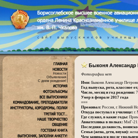
Быконя Александр
Новости
Фотографии нет
Объявления
.
С днем рождения!
Имя:
Быконя Александр Петров
Год выпуска, рота, классное от
Число, месяц и год рождения:
7
Умер в феврале 2017 года
===
Проживал:
Россия, г. Нижний Н
Откуда поступал в училище:
г.
Где служил, в какие годы:
Примо
Авиатехника в полках:
МиГ-21,
Последняя должность, воинское
Семья (жена, дети, внуки):
жена,
Чем занимался после увольнен