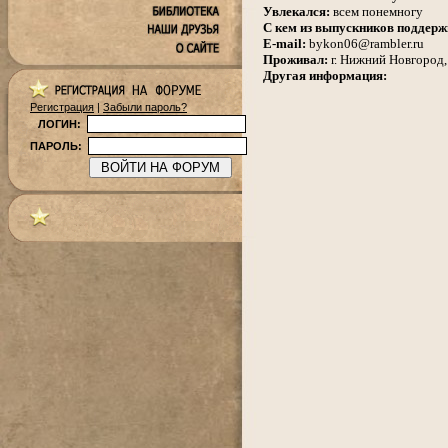
Увлекался:
всем понемногу
С кем из выпускников поддерж
E-mail:
bykon06@rambler.ru
Проживал:
г. Нижний Новгород, 
Другая информация:
Регистрация
|
Забыли пароль?
ЛОГИН:
ПАРОЛЬ: