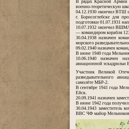
В рядах Красной Армии 
военно-теоретическую шк
04.12.1930 окончил ВТШ
г. Борисоглебске для пр
подготовки 01.07.1931 нап
10.07.1932 окончил ВШМЛ 
— командиром корабля 12
30.04.1938 назначен ком
морского разведывательно
09.02.1940 назначен кома
В июне 1940 года Мельник
10.06.1940 назначен на
авиационной эскадрильи
.
Участник Великой Отече
разведывательного авиа
самолёте МБР-2.
В сентябре 1941 года Мель
Ейск.
20.09.1941 назначен заме
В июне 1942 года получил
30.04.1943 заместитель к
ВВС ЧФ майор Мельников П
.