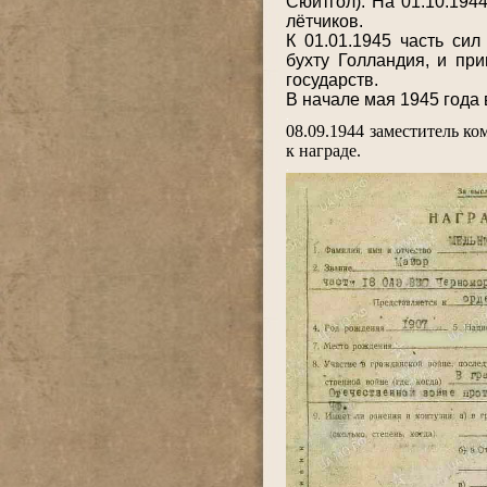
Сюитгол). На 01.10.194
лётчиков.
К 01.01.1945 часть си
бухту Голландия, и пр
государств.
В начале мая 1945 года
.
08.09.1944 заместитель к
к награде.
.