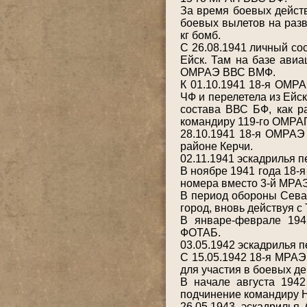
За время боевых дейст
боевых вылетов на разв
кг бомб.
С 26.08.1941 личный со
Ейск. Там на базе ави
ОМРАЭ ВВС ВМФ.
К 01.10.1941 18-я ОМРА
ЧФ и перелетела из Ейск
состава ВВС БФ, как р
командиру 119-го ОМРА
28.10.1941 18-я ОМРАЭ 
районе Керчи.
02.11.1941 эскадрилья 
В ноябре 1941 года 18-
номера вместо 3-й МРАЭ
В период обороны Севас
город, вновь действуя с 
В январе-феврале 194
ФОТАБ.
03.05.1942 эскадрилья п
С 15.05.1942 18-я МРАЭ
для участия в боевых д
В начале августа 194
подчинение командиру 
26.05.1943 эскадрилья