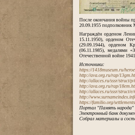
.
После окончания войны п
20.09.1955 подполковник 
.
Награждён орденом Ленина
15.11.1950), орденом От
(29.09.1944), орденом К
(06.11.1985), медалями 
Отечественной войне 1941–
.
Источники:
https://1418museum.ru/hero
http://ava.org.ru/rap/13gm.h
http://allaces.ru/sssr/struct/
http://ava.org.ru/rap/18em.h
http://allaces.ru/sssr/struct/
http://www.surnameindex.info
https://familio.org/settlem
Портал "Память народа"
Электронный банк докумен
Собрал материалы и сост