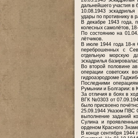
дальнейшего участия в 
10.08.1943 эскадрилья
удары по противнику в 
В декабре 1943 года,
колесных самолётов, 18
По состоянию на 01.04
лётчиков.
В июле 1944 года 18-я
переброшенных с Сев
отдельную морскую д
эскадрилья базировалас
Во второй половине ав
операции советских в
гидроаэродроме Гаджиб
Последними операциям
Румынии и Болгарии: в К
За отличия в боях в хо
ВГК №0303 от 07.09.19
было присвоено почётн
25.09.1944 Указом ПВС 
выполнение заданий ко
Сулина и проявленные
орденом Красного Знам
В конце сентября 1944 