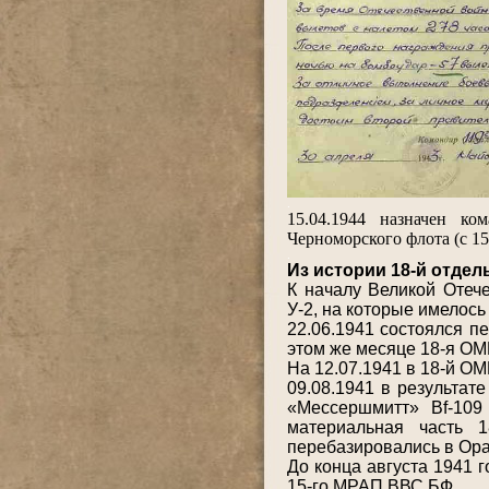
.
15.04.1944 назначен к
Черноморского флота (с 15
.
Из истории 18-й отде
К началу Великой Отече
У-2, на которые имелось
22.06.1941 состоялся п
этом же месяце 18-я ОМ
На 12.07.1941 в 18-й О
09.08.1941 в результат
«Мессершмитт» Bf-109
материальная часть 1
перебазировались в Ор
До конца августа 1941 
15-го МРАП ВВС БФ.