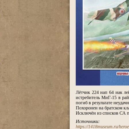
.
Лётчик 224 иап 64 иак л
истребитель МиГ-15 в ра
погиб в результате неудач
Похоронен на братском кл
Исключён из списков СА п
.
Источники:
https://1418museum.ru/hero