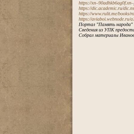
https://xn–90adhkb6ag0f.xn–
https://dic.academic.ru/dic.n
https://www.rulit.me/books/r
https://aviaboi.webnode.ru/
Портал "Память народа"
Сведения из УПК предост
Собрал материалы Иванов