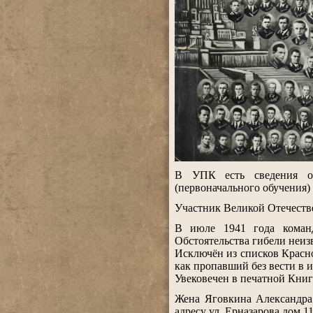
.
В УПК есть сведения о
(первоначального обучения) 
.
Участник Великой Отечеств
.
В июле 1941 года коман
Обстоятельства гибели неиз
Исключён из списков Красн
как пропавший без вести в и
Увековечен в печатной Книг
.
Жена Яговкина Александра
адресу ул. Ерназарова дом 11