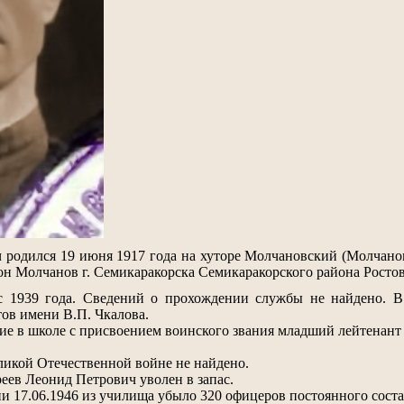
родился 19 июня 1917 года на хуторе Молчановский (Молчанов
н Молчанов г. Семикаракорска Семикаракорского района Ростов
с 1939 года. Сведений о прохождении службы не найдено. 
ов имени В.П. Чкалова.
ние в школе с присвоением воинского звания младший лейтенан
ликой Отечественной войне не найдено.
еев Леонид Петрович уволен в запас.
7.06.1946 из училища убыло 320 офицеров постоянного состава,