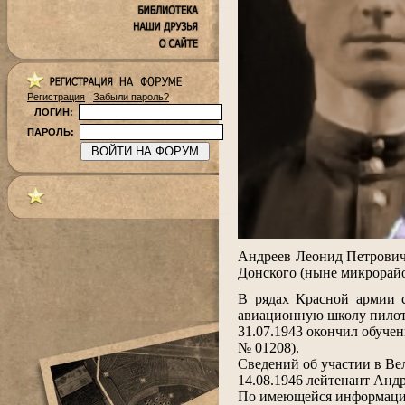
Регистрация
|
Забыли пароль?
ЛОГИН:
ПАРОЛЬ:
.
Андреев Леонид Петрович 
Донского (ныне микрорайо
.
В рядах Красной армии 
авиационную школу пилот
31.07.1943 окончил обуче
№ 01208).
Сведений об участии в Ве
14.08.1946 лейтенант Андр
По имеющейся информации 1