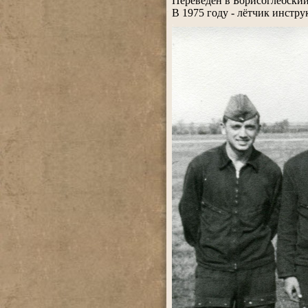
Переведён в Борисоглебский
В 1975 году - лётчик инстру
.