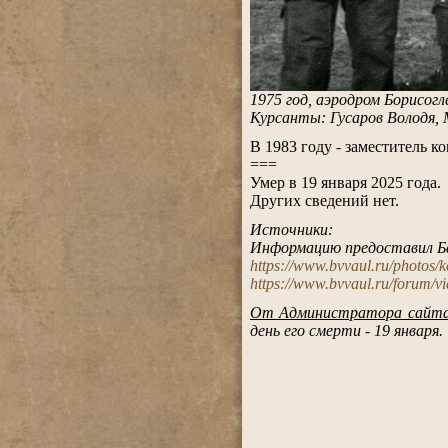
1975 год, аэродром Борисо
Курсанты: Гусаров Володя,
.
В 1983 году - заместитель к
===
Умер в 19 января 2025 года.
Других сведений нет.
.
Источники:
Информацию предоставил Б
https://www.bvvaul.ru/photos/
https://www.bvvaul.ru/forum/
.
От Администратора сайт
день его смерти - 19 января.