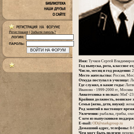
Регистрация
|
Забыли пароль?
ЛОГИН:
ПАРОЛЬ:
.
Имя:
Тучков Сергей Владимиро
Год выпуска, рота, классное от
Число, месяц и год рождения:
2
Место жительства:
Россия, Мос
Откуда поступал в училище:
Ли
Где служил, в какие годы:
Латви
Иваново - 1999-2000 гг., Москва
Авиатехника в полках:
МиГ-23,
Крайняя должность, воинское з
Семья (жена, дети, внуки):
жена
Род занятий в настоящее время
Увлечения:
рыбалка, грибы, охо
С кем из выпускников поддерж
E-mail:
OD@starkgroup.ru
Домашний адрес, телефоны:
8-
Чем могу быть полезен:
перево