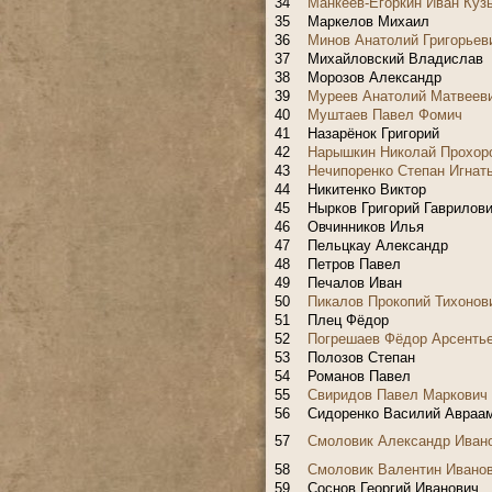
34
Манкеев-Егоркин Иван Куз
35
Маркелов Михаил
36
Минов Анатолий Григорьев
37
Михайловский Владислав
38
Морозов Александр
39
Муреев Анатолий Матвеев
40
Муштаев Павел Фомич
41
Назарёнок Григорий
42
Нарышкин Николай Прохор
43
Нечипоренко Степан Игнат
44
Никитенко Виктор
45
Нырков Григорий Гаврилов
46
Овчинников Илья
47
Пельцкау Александр
48
Петров Павел
49
Печалов Иван
50
Пикалов Прокопий Тихонов
51
Плец Фёдор
52
Погрешаев Фёдор Арсенть
53
Полозов Степан
54
Романов Павел
55
Свиридов Павел Маркович
56
Сидоренко Василий Авраа
57
Смоловик Александр Иван
58
Смоловик Валентин Ивано
59
Соснов Георгий Иванович