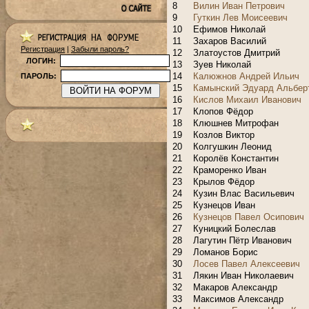
8
Вилин Иван Петрович
9
Гуткин Лев Моисеевич
10
Ефимов Николай
11
Захаров Василий
Регистрация
|
Забыли пароль?
12
Златоустов Дмитрий
ЛОГИН:
13
Зуев Николай
14
Калюжнов Андрей Ильич
ПАРОЛЬ:
15
Камынский Эдуард Альбер
16
Кислов Михаил Иванович
17
Клопов Фёдор
18
Клюшнев Митрофан
19
Козлов Виктор
20
Колгушкин Леонид
21
Королёв Константин
22
Краморенко Иван
23
Крылов Фёдор
24
Кузин Влас Васильевич
25
Кузнецов Иван
26
Кузнецов Павел Осипович
27
Куницкий Болеслав
28
Лагутин Пётр Иванович
29
Ломанов Борис
30
Лосев Павел Алексеевич
31
Лякин Иван Николаевич
32
Макаров Александр
33
Максимов Александр