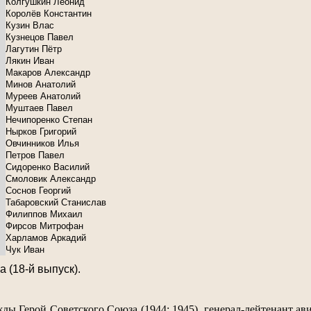
Колгушкин Леонид
Королёв Константин
Кузин Влас
Кузнецов Павел
Лагутин Пётр
Лякин Иван
Макаров Александр
Минов Анатолий
Муреев Анатолий
Муштаев Павел
Нечипоренко Степан
Нырков Григорий
Овчинников Илья
Петров Павел
Сидоренко Василий
Смоловик Александр
Соснов Георгий
Табаровский Станислав
Филиппов Михаил
Фирсов Митрофан
Харламов Аркадий
Чук Иван
 (18-й выпуск).
жды Герой Советского Союза (1944; 1945), генерал-лейтенант ав