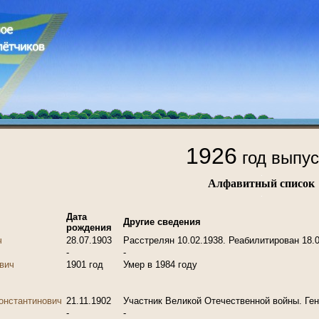
1926
год выпус
.
Алфавитный список
.
Дата
Другие сведения
рождения
ч
28.07.1903
Расстрелян 10.02.1938. Реабилитирован 18.
-
-
вич
1901 год
Умер в 1984 году
онстантинович
21.11.1902
Участник Великой Отечественной войны. Ген
-
-