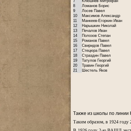
7
Клюшнев Митрофан
8
Ломанов Борис
9
Лосев Павел
10
Максимов Александр
11
Манкеев-Егоркин Иван
12
Нарышкин Николай
13
Печалов Иван
14
Полозов Степан
15
Романов Павел
16
Свиридов Павел
17
Стецюра Павел
18
Страздин Павел
19
Татулов Георгий
20
Травин Георгий
21
Шестель Яков
.
Также из школы по линии 
.
Таким образом, в 1924 году
.
В 1926 году 2-ю ВАШЛ экс