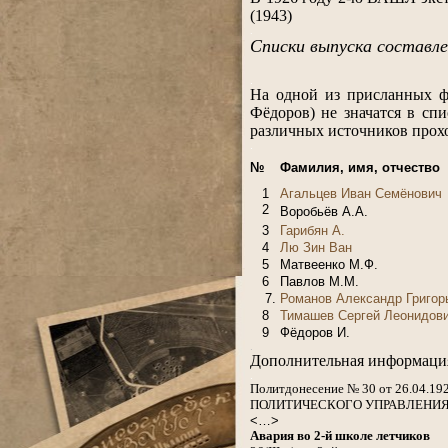
(1943)
.
Списки выпуска составл
.
На одной из присланных 
Фёдоров) не значатся в сп
различных источников прох
.
№
Фамилия, имя, отчество
1
Агальцев Иван Семёнович
2
Воробьёв А.А.
3
Гарибян А.
4
Лю Зин Ван
5
Матвеенко М.Ф.
6
Павлов М.М.
7.
Романов Александр Григор
8
Тимашев Сергей Леонидов
9
Фёдоров И.
.
Дополнительная информаци
.
Политдонесение № 30 от 26.04.19
ПОЛИТИЧЕСКОГО УПРАВЛЕНИ
<…>
Авария во 2-й школе летчиков