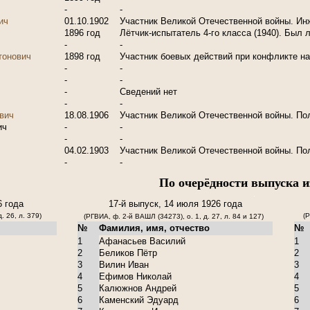
-
-
ич
01.10.1902
Участник Великой Отечественной войны. Инж
1896 год
Лётчик-испытатель 4-го класса (1940). Был 
-
-
тонович
1898 год
Участник боевых действий при конфликте н
-
-
-
-
-
Сведений нет
-
-
вич
18.08.1906
Участник Великой Отечественной войны. Пол
ич
-
-
-
-
04.02.1903
Участник Великой Отечественной войны. Пол
-
-
По очерёдности выпуска 
.
6 года
17-й выпуск, 14 июля 1926 года
. 26, л. 379)
(Р
(РГВИА, ф. 2-й ВАШЛ (34273), о. 1, д. 27, л. 84 и 127)
№
Фамилия, имя, отчество
№
1
Афанасьев Василий
1
2
Беликов Пётр
2
3
Вилин Иван
3
4
Ефимов Николай
4
5
Калюжнов Андрей
5
6
Каменский Эдуард
6