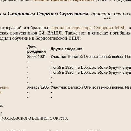
ены
Смирновым
Георгием Сергеевичем
, присланы для ра
***
фотографий изображены
группа инструктора Суворова М.М.
, 
исках выпускников 2-й ВАШЛ. Также нет в списках погибших 
одили обучение в Борисоглебской ВШЛ:
Дата
Другие сведения
рождения
25.03.1901
Участник Великой Отечественной войны. Поги
-
-
-
Погиб в 1926 г. в Борисоглебске будучи сл
-
Погиб в 1926 г. в Борисоглебске будучи сл
-
-
-
-
ьевич
январь 1905
Участник Великой Отечественной войны. Изв
ич
-
-
-
-
я.
26
Я МОСКОВСКОГО ВОЕННОГО ОКРУГА