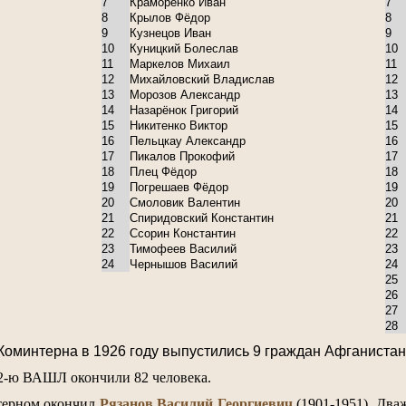
7
Краморенко Иван
7
8
Крылов Фёдор
8
9
Кузнецов Иван
9
10
Куницкий Болеслав
10
11
Маркелов Михаил
11
12
Михайловский Владислав
12
13
Морозов Александр
13
14
Назарёнок Григорий
14
15
Никитенко Виктор
15
16
Пельцкау Александр
16
17
Пикалов Прокофий
17
18
Плец Фёдор
18
19
Погрешаев Фёдор
19
20
Смоловик Валентин
20
21
Спиридовский Константин
21
22
Ссорин Константин
22
23
Тимофеев Василий
23
24
Чернышов Василий
24
25
26
27
28
Коминтерна в 1926 году выпустились 9 граждан Афганистана
 2-ю ВАШЛ окончили 82 человека.
терном окончил
Рязанов Василий Георгиевич
(1901-1951), Два