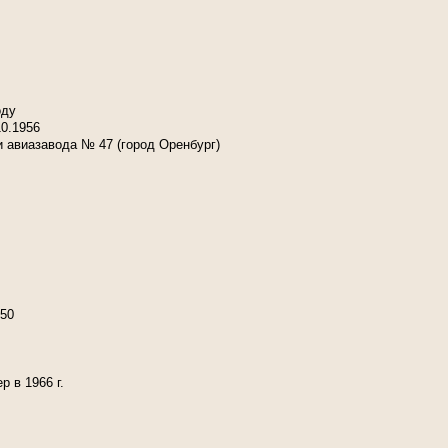
оду
10.1956
 авиазавода № 47 (город Оренбург)
950
 в 1966 г.