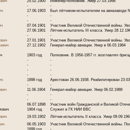
ьмич
25.02.1900
Инженер-полковник. Умер 27.03.1998
-
-
ич
17.06.1903
Был лётчиком-испытателем на авиазаводе №
-
-
-
-
ич
07.04.1901
Участник Великой Отечественной войны. Уво
27.06.1901
Лётчик-испытатель III класса. Умер 28.12.19
-
-
ович
27.01.1901
Участник Великой Отечественной войны. Уво
ьевич
27.12.1902
Генерал-майор авиации. Умер в 06.03.1984
ич
1903 год
Полковник. В 1956-1957 гг. возглавлял бриг
-
-
-
-
-
-
-
-
ич
1898 год
Арестован 26.06.1938. Реабилитирован 23.03
-
-
евич
11.06.1904
Генерал-майор авиации. Умер 06.02.1988
-
-
-
-
06.07.1898
Участник войн Гражданской и Великой Отечес
мович
1904 год
Служил в ГК НИИ ВВС
ович
19.03.1902
Лётчик-испытатель II класса. Умер 09.09.196
вич
06.05.1903
Участник Великой Отечественной войны. Пол
1899 год
-