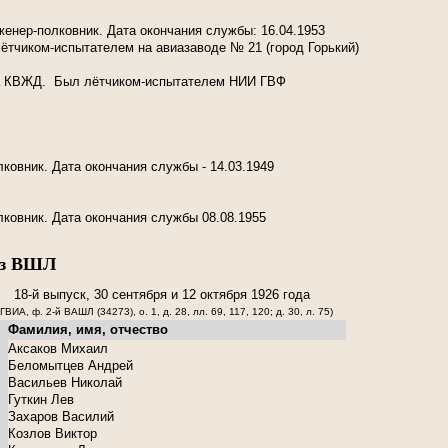
енер-полковник. Дата окончания службы: 16.04.1953
лётчиком-испытателем на авиазаводе № 21 (город Горький)
а КВЖД.
Был лётчиком-испытателем НИИ ГВФ
ковник. Дата окончания службы - 14.03.1949
ковник. Дата окончания службы 08.08.1955
из ВШЛ
18-й выпуск, 30 сентября и 12 октября 1926 года
ГВИА, ф. 2-й ВАШЛ (34273), о. 1, д. 28, лл. 69, 117, 120; д. 30, л. 75)
Фамилия, имя, отчество
Аксаков Михаил
Беломытцев Андрей
Васильев Николай
Гуткин Лев
Захаров Василий
Козлов Виктор