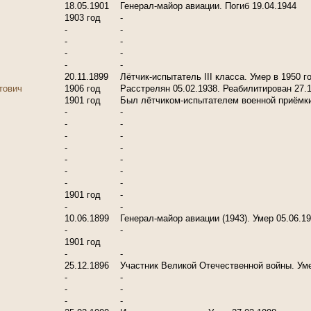
18.05.1901
Генерал-майор авиации. Погиб 19.04.1944
1903 год
-
-
-
-
-
-
-
-
-
20.11.1899
Лётчик-испытатель III класса. Умер в 1950 г
тович
1906 год
Расстрелян 05.02.1938. Реабилитирован 27.
1901 год
Был лётчиком-испытателем военной приёмки
-
-
-
-
-
-
-
-
-
-
-
-
-
-
1901 год
-
-
-
10.06.1899
Генерал-майор авиации (1943). Умер 05.06.1
-
-
1901 год
-
-
25.12.1896
Участник Великой Отечественной войны. Умер
-
-
-
-
-
-