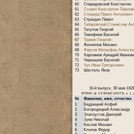
60
Спиридовский Константин
61
Ссорин Константин Павлов
62
Стецюра Павел Антонович
63
Страздин Павел
64
Табаровский Станислав Ан
65
Татулов Георгий
66
Тимофеев Василий
67
Травин Георгий
68
Филиппов Михаил
69
Фирсов Митрофан Алексее
70
Харламов Аркадий Иванов
71
Чернышов Василий
72
Чук Иван Григорьевич
73
Шестель Яков
.
16-й выпуск, 30 мая 192
(РГВИА, ф. 2-й ВАШЛ (34273), о. 1, д
№
Фамилия, имя, отчество
1
Бедрицкий Алфей
2
Богородецкий Александр
3
Златоустов Дмитрий
4
Зуев Николай
5
Кислов Михаил
6
Клопов Фёдор